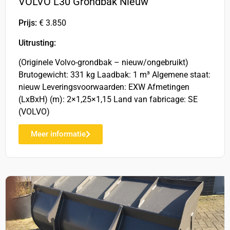
VOLVO L30 Grondbak Nieuw
Prijs:
€ 3.850
Uitrusting:
(Originele Volvo-grondbak – nieuw/ongebruikt)
Brutogewicht: 331 kg Laadbak: 1 m³ Algemene staat:
nieuw Leveringsvoorwaarden: EXW Afmetingen
(LxBxH) (m): 2×1,25×1,15 Land van fabricage: SE
(VOLVO)
Meer informatie