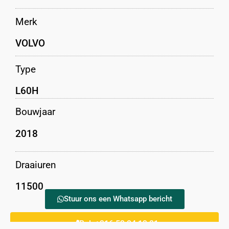
Merk
VOLVO
Type
L60H
Bouwjaar
2018
Draaiuren
11500
Stuur ons een Whatsapp bericht
Bel: +316 53 24 13 21