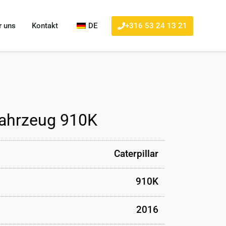
+316 53 24 13 21
r uns
Kontakt
DE
ahrzeug 910K
Caterpillar
910K
2016